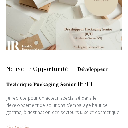
Nouvelle Opportunité — 𝐃𝐞́𝐯𝐞𝐥𝐨𝐩𝐩𝐞𝐮𝐫
𝐓𝐞𝐜𝐡𝐧𝐢𝐪𝐮𝐞 𝐏𝐚𝐜𝐤𝐚𝐠𝐢𝐧𝐠 𝐒𝐞𝐧𝐢𝐨𝐫 (H/F)
Je recrute pour un acteur spécialisé dans le
développement de solutions d’emballage haut de
gamme, à destination des secteurs luxe et cosmétique.
Lire La Suite...