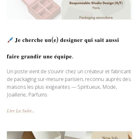
𝐉𝐞 𝐜𝐡𝐞𝐫𝐜𝐡𝐞 𝐮𝐧(𝐞) 𝐝𝐞𝐬𝐢𝐠𝐧𝐞𝐫 𝐪𝐮𝐢 𝐬𝐚𝐢𝐭 𝐚𝐮𝐬𝐬𝐢
𝐟𝐚𝐢𝐫𝐞 𝐠𝐫𝐚𝐧𝐝𝐢𝐫 𝐮𝐧𝐞 𝐞́𝐪𝐮𝐢𝐩𝐞.
Un poste vient de s’ouvrir chez un créateur et fabricant
de packaging sur-mesure parisien, reconnu auprès des
maisons les plus exigeantes — Spiritueux, Mode,
Joaillerie, Parfums.
Lire La Suite...